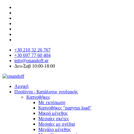
+30 210 32 26 767
+30 697 77 60 404
info@onandoff.gr
Δευ-Σαβ 10:00-18:00
Αρχική
Προϊόντα - Κατάλογος χονδρικής
Καπνοθήκες
Με εκτύπωση
Καπνοθήκες "papyrus load"
Μικρό μέγεθος
Μεσαίες σκέτες
Μεσαίες με σχέδια
Μεγάλο μέγεθος