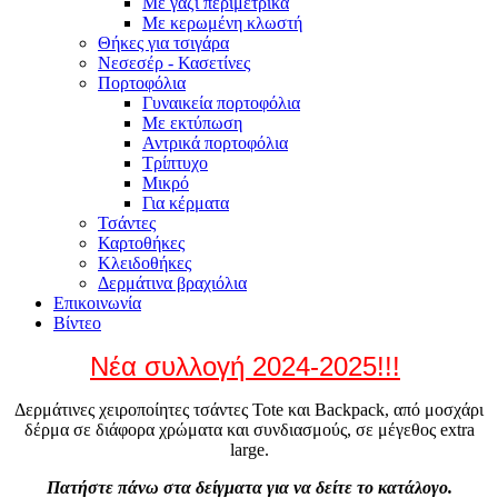
Με γαζί περιμετρικά
Με κερωμένη κλωστή
Θήκες για τσιγάρα
Νεσεσέρ - Κασετίνες
Πορτοφόλια
Γυναικεία πορτοφόλια
Με εκτύπωση
Αντρικά πορτοφόλια
Τρίπτυχο
Μικρό
Για κέρματα
Τσάντες
Καρτοθήκες
Κλειδοθήκες
Δερμάτινα βραχιόλια
Επικοινωνία
Βίντεο
Νέα συλλογή 2024-2025!!!
Δερμάτινες χειροποίητες τσάντες Tote και Backpack, από μοσχάρι
δέρμα σε διάφορα χρώματα και συνδιασμούς, σε μέγεθος extra
large.
Πατήστε πάνω στα δείγματα για να δείτε το κατάλογο.