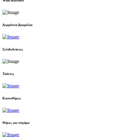
Wish bracelets
Δερμάτινα βραχιόλια
Σελιδοδείκτες
Τσάντες
Καπνοθήκες
Θήκες για τσιγάρα