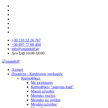
+30 210 32 26 767
+30 697 77 60 404
info@onandoff.gr
Δευ-Σαβ 10:00-18:00
Αρχική
Προϊόντα - Κατάλογος χονδρικής
Καπνοθήκες
Με εκτύπωση
Καπνοθήκες "papyrus load"
Μικρό μέγεθος
Μεσαίες σκέτες
Μεσαίες με σχέδια
Μεγάλο μέγεθος