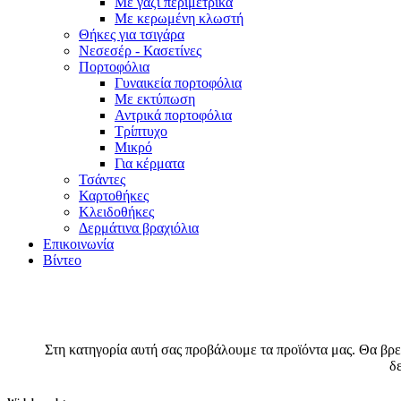
Με γαζί περιμετρικά
Με κερωμένη κλωστή
Θήκες για τσιγάρα
Νεσεσέρ - Κασετίνες
Πορτοφόλια
Γυναικεία πορτοφόλια
Με εκτύπωση
Αντρικά πορτοφόλια
Τρίπτυχο
Μικρό
Για κέρματα
Τσάντες
Καρτοθήκες
Κλειδοθήκες
Δερμάτινα βραχιόλια
Επικοινωνία
Βίντεο
Στη κατηγορία αυτή σας προβάλουμε τα προϊόντα μας. Θα βρεί
δ