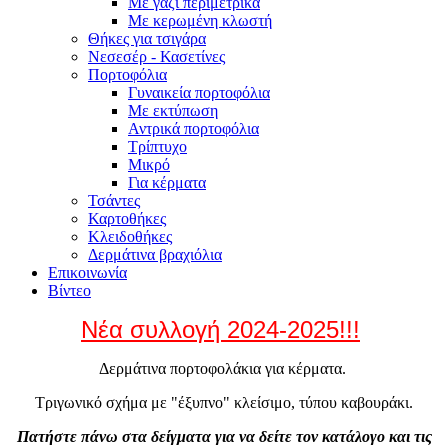
Με γαζί περιμετρικά
Με κερωμένη κλωστή
Θήκες για τσιγάρα
Νεσεσέρ - Κασετίνες
Πορτοφόλια
Γυναικεία πορτοφόλια
Με εκτύπωση
Αντρικά πορτοφόλια
Τρίπτυχο
Μικρό
Για κέρματα
Τσάντες
Καρτοθήκες
Κλειδοθήκες
Δερμάτινα βραχιόλια
Επικοινωνία
Βίντεο
Νέα συλλογή 2024-2025!!!
Δερμάτινα πορτοφολάκια για κέρματα.
Τριγωνικό σχήμα με "έξυπνο" κλείσιμο, τύπου καβουράκι.
Πατήστε πάνω στα δείγματα για να δείτε τον κατάλογο και τις