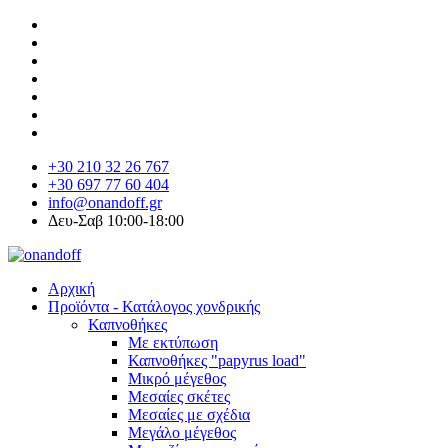
+30 210 32 26 767
+30 697 77 60 404
info@onandoff.gr
Δευ-Σαβ 10:00-18:00
Αρχική
Προϊόντα - Κατάλογος χονδρικής
Καπνοθήκες
Με εκτύπωση
Καπνοθήκες "papyrus load"
Μικρό μέγεθος
Μεσαίες σκέτες
Μεσαίες με σχέδια
Μεγάλο μέγεθος